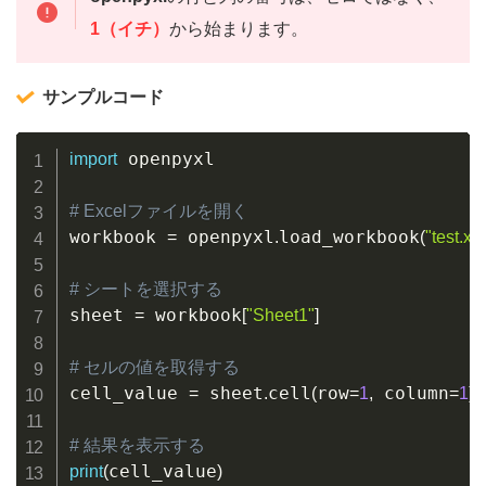
1（イチ）
から始まります。
サンプルコード
Copy
 openpyxl

import
# Excelファイルを開く
workbook 
 openpyxl
load_workbook
=
.
(
"test.xl
# シートを選択する
sheet 
 workbook
=
[
"Sheet1"
]
# セルの値を取得する
cell_value 
 sheet
cell
row
 column
=
.
(
=
1
,
=
1
)
.
# 結果を表示する
cell_value
print
(
)