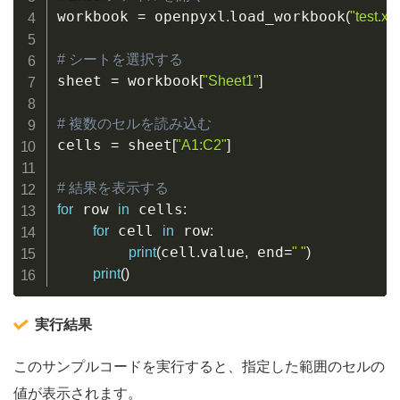
workbook 
 openpyxl
load_workbook
=
.
(
"test.xl
# シートを選択する
sheet 
 workbook
=
[
"Sheet1"
]
# 複数のセルを読み込む
cells 
 sheet
=
[
"A1:C2"
]
# 結果を表示する
 row 
 cells
for
in
:
 cell 
 row
for
in
:
cell
value
 end
print
(
.
,
=
" "
)
print
(
)
実行結果
このサンプルコードを実行すると、指定した範囲のセルの
値が表示されます。