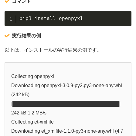
コマンド
Copy
pip3 install openpyxl
実行結果の例
以下は、インストールの実行結果の例です。
Collecting openpyxl
Downloading openpyxl-3.0.9-py2.py3-none-any.whl
(242 kB)
|████████████████████████████████|
242 kB 1.2 MB/s
Collecting et-xmlfile
Downloading et_xmlfile-1.1.0-py3-none-any.whl (4.7