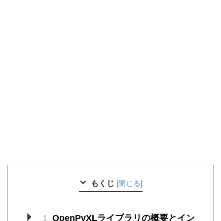
もくじ
[
閉じる
]
1
OpenPyXLライブラリの概要とイン