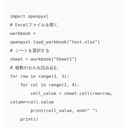
import openpyxl

# Excelファイルを開く

workbook = 
openpyxl.load_workbook("test.xlsx")

# シートを選択する

sheet = workbook["Sheet1"]

# 複数のセルを読み込む

for row in range(1, 3):

    for col in range(1, 4):

        cell_value = sheet.cell(row=row, 
column=col).value

        print(cell_value, end=" ")
